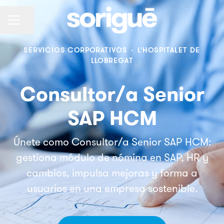
Compartir página
Menú de empleo
SERVICIOS CORPORATIVOS
·
L'HOSPITALET DE
LLOBREGAT
Consultor/a Senior
SAP HCM
Únete como Consultor/a Senior SAP HCM:
gestiona módulo de nómina en SAP, HR y
cambios, impulsa mejoras y forma a
usuarios en una empresa sostenible.