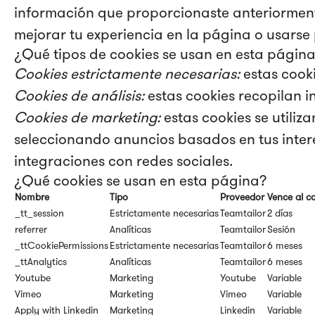
información que proporcionaste anteriorment
mejorar tu experiencia en la página o usarse 
¿Qué tipos de cookies se usan en esta págin
Cookies estrictamente necesarias:
estas cook
Cookies de análisis:
estas cookies recopilan 
Cookies de marketing:
estas cookies se utiliz
seleccionando anuncios basados en tus intere
integraciones con redes sociales.
¿Qué cookies se usan en esta página?
Nombre
Tipo
Proveedor
Vence al c
_tt_session
Estrictamente necesarias
Teamtailor
2 días
referrer
Analíticas
Teamtailor
Sesión
_ttCookiePermissions
Estrictamente necesarias
Teamtailor
6 meses
_ttAnalytics
Analíticas
Teamtailor
6 meses
Youtube
Marketing
Youtube
Variable
Vimeo
Marketing
Vimeo
Variable
Apply with Linkedin
Marketing
Linkedin
Variable