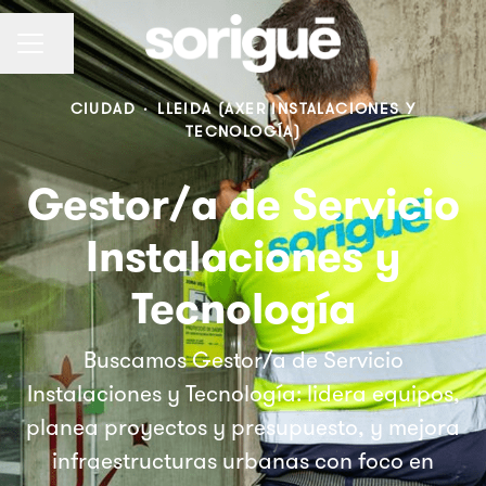
Compartir página
Menú de empleo
CIUDAD
·
LLEIDA (AXER INSTALACIONES Y
TECNOLOGÍA)
Gestor/a de Servicio
Instalaciones y
Tecnología
Buscamos Gestor/a de Servicio
Instalaciones y Tecnología: lidera equipos,
planea proyectos y presupuesto, y mejora
infraestructuras urbanas con foco en