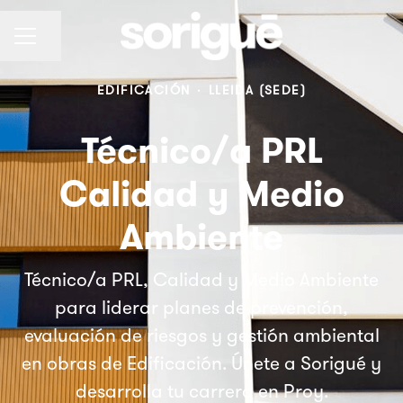
Compartir página
Menú de empleo
EDIFICACIÓN
·
LLEIDA (SEDE)
Técnico/a PRL
Calidad y Medio
Ambiente
Técnico/a PRL, Calidad y Medio Ambiente
para liderar planes de prevención,
evaluación de riesgos y gestión ambiental
en obras de Edificación. Únete a Sorigué y
desarrolla tu carrera en Proy.