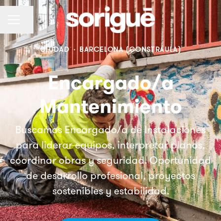
Compartir página
Menú de empleo
CIUDAD
·
BARCELONA (CONSTRAULA)
Encargado/a
Mantenimiento
Buscamos Encargado/a de Instalaciones
para liderar equipos, interpretar planos,
coordinar obras y seguridad. Oportunidad
de desarrollo profesional, proyectos
sostenibles y estabilidad.